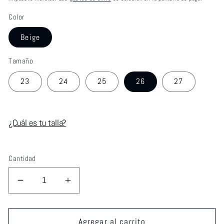
Color
Beige
Tamaño
23
24
25
26
27
¿Cuál es tu talla?
Cantidad
Reducir
Aumentar
cantidad
cantidad
para
para
SANDALIAS
SANDALIAS
Agregar al carrito