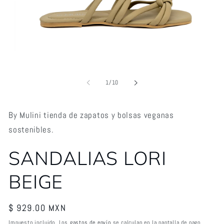
Abrir
elemento
multimedia
1
de
1
/
10
en
una
ventana
modal
By Mulini tienda de zapatos y bolsas veganas
sostenibles.
SANDALIAS LORI
BEIGE
Precio
$ 929.00 MXN
habitual
Impuesto incluido. Los
gastos de envío
se calculan en la pantalla de pago.