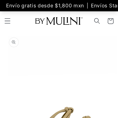
Ir
directamente
al contenido
Carrito
Ir
directamente
a la
información
del producto